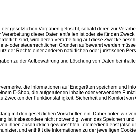
der gesetzlichen Vorgaben gelöscht, sobald deren zur Verarbei
Verarbeitung dieser Daten entfallen ist oder sie für den Zweck n
orderlich sind, wird deren Verarbeitung auf diese Zwecke beschr
handels- oder steuerrechtlichen Gründen aufbewahrt werden mü
 der Rechte einer anderen natürlichen oder juristischen Person
ben zu der Aufbewahrung und Löschung von Daten beinhalten, d
ervermerke, die Informationen auf Endgeräten speichern und In
 einem E-Shop, die aufgerufenen Inhalte oder verwendete Funk
zu Zwecken der Funktionsfähigkeit, Sicherheit und Komfort von
lang mit den gesetzlichen Vorschriften ein. Daher holen wir vo
ligung ist insbesondere nicht notwendig, wenn das Speichern un
von ihnen ausdrücklich gewünschten Telemediendienst (also uns
niziert und enthält die Informationen zu der jeweiligen Cooki