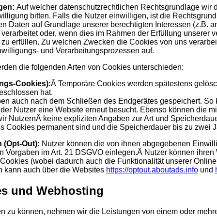
agen:
Auf welcher datenschutzrechtlichen Rechtsgrundlage wir 
lligung bitten. Falls die Nutzer einwilligen, ist die Rechtsgrund
en Daten auf Grundlage unserer berechtigten Interessen (z.B. a
erarbeitet oder, wenn dies im Rahmen der Erfüllung unserer ver
en zu erfüllen. Zu welchen Zwecken die Cookies von uns verarbei
illigungs- und Verarbeitungsprozessen auf.
erden die folgenden Arten von Cookies unterschieden:
ungs-Cookies):
Â Temporäre Cookies werden spätestens gelösch
geschlossen hat.
n auch nach dem Schließen des Endgerätes gespeichert. So k
 der Nutzer eine Website erneut besucht. Ebenso können die mi
 NutzernÂ keine expliziten Angaben zur Art und Speicherdauer
ss Cookies permanent sind und die Speicherdauer bis zu zwei 
 (Opt-Out):
Nutzer können die von ihnen abgegebenen Einwill
n Vorgaben im Art. 21 DSGVO einlegen.Â Nutzer können ihren 
 Cookies (wobei dadurch auch die Funktionalität unserer Onlin
 kann auch über die Websites
https://optout.aboutads.info
und
tes und Webhosting
llen zu können, nehmen wir die Leistungen von einem oder meh