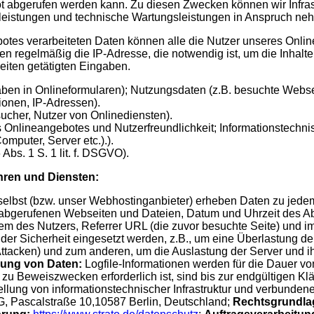
t abgerufen werden kann. Zu diesen Zwecken können wir Infrast
leistungen und technische Wartungsleistungen in Anspruch ne
otes verarbeiteten Daten können alle die Nutzer unseres Onl
n regelmäßig die IP-Adresse, die notwendig ist, um die Inhalt
iten getätigten Eingaben.
ben in Onlineformularen); Nutzungsdaten (z.B. besuchte Webseit
ionen, IP-Adressen).
ucher, Nutzer von Onlinediensten).
 Onlineangebotes und Nutzerfreundlichkeit; Informationstechnisc
mputer, Server etc.).).
 Abs. 1 S. 1 lit. f. DSGVO).
hren und Diensten:
selbst (bzw. unser Webhostinganbieter) erheben Daten zu jedem 
 abgerufenen Webseiten und Dateien, Datum und Uhrzeit des A
tem des Nutzers, Referrer URL (die zuvor besuchte Seite) und i
er Sicherheit eingesetzt werden, z.B., um eine Überlastung de
acken) und zum anderen, um die Auslastung der Server und ihre
ung von Daten:
Logfile-Informationen werden für die Dauer v
zu Beweiszwecken erforderlich ist, sind bis zur endgültigen K
ellung von informationstechnischer Infrastruktur und verbunden
Pascalstraße 10,10587 Berlin, Deutschland;
Rechtsgrundla