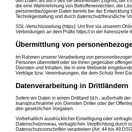
den Daten als auch des sie betreffenden Zugriffs, der E
die eine Wahrnehmung von Betroffenenrechten, die Lös
personenbezogener Daten bereits bei der Entwicklung 
Technikgestaltung und durch datenschutzfreundliche Vo
SSL-Verschlüsselung (https): Um Ihre via unserem Onli
Verbindungen an dem Präfix https:// in der Adresszeile 
Übermittlung von personenbezog
Im Rahmen unserer Verarbeitung von personenbezogenen
Personen übermittelt oder sie ihnen gegenüber offengel
Diensten und Inhalten, die in eine Webseite eingebund
Verträge bzw. Vereinbarungen, die dem Schutz Ihrer Da
Datenverarbeitung in Drittländern
Sofern wir Daten in einem Drittland (d.h., außerhalb 
Inanspruchnahme von Diensten Dritter oder der Offenleg
den gesetzlichen Vorgaben.
Vorbehaltlich ausdrücklicher Einwilligung oder vertragli
Datenschutzniveau, vertraglichen Verpflichtung durch 
Datenschutzvorschriften verarbeiten (Art. 44 bis 49 D