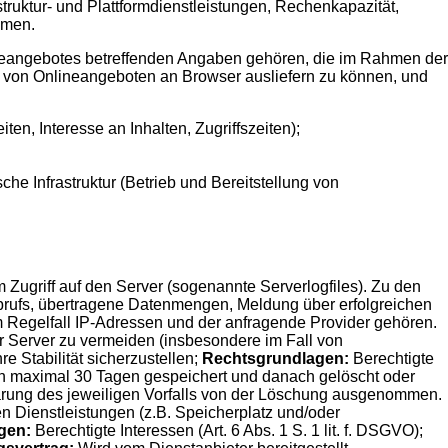
ruktur- und Plattformdienstleistungen, Rechenkapazität,
hmen.
ineangebotes betreffenden Angaben gehören, die im Rahmen der
e von Onlineangeboten an Browser ausliefern zu können, und
en, Interesse an Inhalten, Zugriffszeiten);
he Infrastruktur (Betrieb und Bereitstellung von
Zugriff auf den Server (sogenannte Serverlogfiles). Zu den
brufs, übertragene Datenmengen, Meldung über erfolgreichen
m Regelfall IP-Adressen und der anfragende Provider gehören.
r Server zu vermeiden (insbesondere im Fall von
 Stabilität sicherzustellen;
Rechtsgrundlagen:
Berechtigte
on maximal 30 Tagen gespeichert und danach gelöscht oder
lärung des jeweiligen Vorfalls von der Löschung ausgenommen.
en Dienstleistungen (z.B. Speicherplatz und/oder
gen:
Berechtigte Interessen (Art. 6 Abs. 1 S. 1 lit. f. DSGVO);