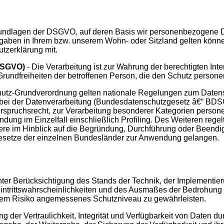
rundlagen der DSGVO, auf deren Basis wir personenbezogene Da
en in Ihrem bzw. unserem Wohn- oder Sitzland gelten können. 
utzerklärung mit.
. DSGVO)
- Die Verarbeitung ist zur Wahrung der berechtigten Inte
 Grundfreiheiten der betroffenen Person, die den Schutz perso
hutz-Grundverordnung gelten nationale Regelungen zum Datens
bei der Datenverarbeitung (Bundesdatenschutzgesetz â€“ BDS
rspruchsrecht, zur Verarbeitung besonderer Kategorien person
dung im Einzelfall einschließlich Profiling. Des Weiteren rege
re im Hinblick auf die Begründung, Durchführung oder Beendig
esetze der einzelnen Bundesländer zur Anwendung gelangen.
ter Berücksichtigung des Stands der Technik, der Implementie
intrittswahrscheinlichkeiten und des Ausmaßes der Bedrohung 
dem Risiko angemessenes Schutzniveau zu gewährleisten.
er Vertraulichkeit, Integrität und Verfügbarkeit von Daten d