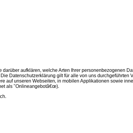
e darüber aufklären, welche Arten Ihrer personenbezogenen Dat
ie Datenschutzerklärung gilt für alle von uns durchgeführte
re auf unseren Webseiten, in mobilen Applikationen sowie inner
et als "Onlineangebotâ€œ).
ch.