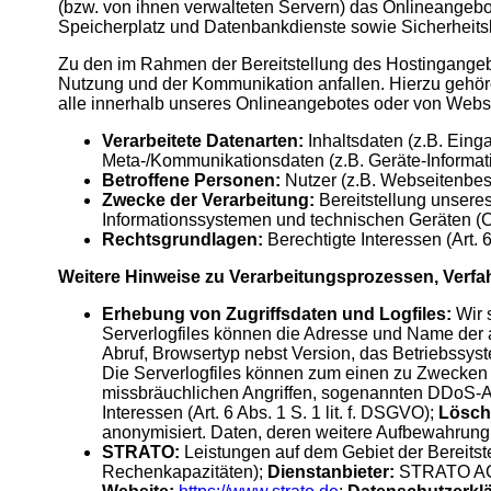
(bzw. von ihnen verwalteten Servern) das Onlineangebo
Speicherplatz und Datenbankdienste sowie Sicherheits
Zu den im Rahmen der Bereitstellung des Hostingangeb
Nutzung und der Kommunikation anfallen. Hierzu gehöre
alle innerhalb unseres Onlineangebotes oder von Webse
Verarbeitete Datenarten:
Inhaltsdaten (z.B. Einga
Meta-/Kommunikationsdaten (z.B. Geräte-Informat
Betroffene Personen:
Nutzer (z.B. Webseitenbes
Zwecke der Verarbeitung:
Bereitstellung unseres
Informationssystemen und technischen Geräten (Co
Rechtsgrundlagen:
Berechtigte Interessen (Art. 6
Weitere Hinweise zu Verarbeitungsprozessen, Verfa
Erhebung von Zugriffsdaten und Logfiles:
Wir 
Serverlogfiles können die Adresse und Name der
Abruf, Browsertyp nebst Version, das Betriebssys
Die Serverlogfiles können zum einen zu Zwecken d
missbräuchlichen Angriffen, sogenannten DDoS-Att
Interessen (Art. 6 Abs. 1 S. 1 lit. f. DSGVO);
Lösch
anonymisiert. Daten, deren weitere Aufbewahrung 
STRATO:
Leistungen auf dem Gebiet der Bereitst
Rechenkapazitäten);
Dienstanbieter:
STRATO AG, 