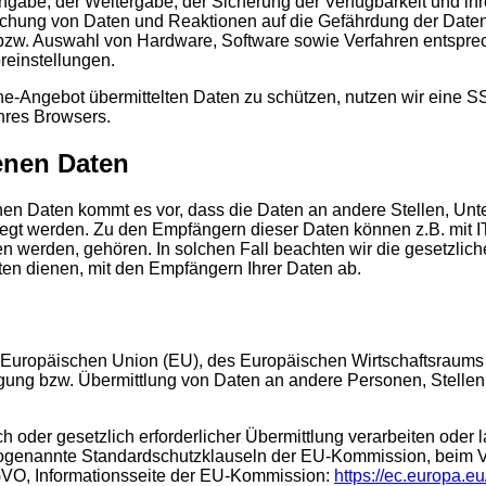
ingabe, der Weitergabe, der Sicherung der Verfügbarkeit und ih
chung von Daten und Reaktionen auf die Gefährdung der Daten 
bzw. Auswahl von Hardware, Software sowie Verfahren entspre
reinstellungen.
ne-Angebot übermittelten Daten zu schützen, nutzen wir eine S
Ihres Browsers.
enen Daten
 Daten kommt es vor, dass die Daten an andere Stellen, Unter
egt werden. Zu den Empfängern dieser Daten können z.B. mit IT
en werden, gehören. In solchen Fall beachten wir die gesetzl
ten dienen, mit den Empfängern Ihrer Daten ab.
der Europäischen Union (EU), des Europäischen Wirtschaftsraum
ung bzw. Übermittlung von Daten an andere Personen, Stellen od
ch oder gesetzlich erforderlicher Übermittlung verarbeiten oder 
sogenannte Standardschutzklauseln der EU-Kommission, beim Vor
SGVO, Informationsseite der EU-Kommission:
https://ec.europa.eu