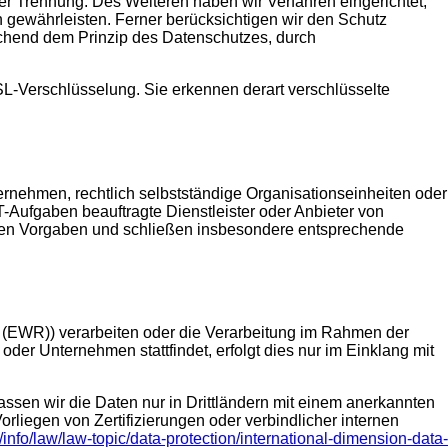
rer Trennung. Des Weiteren haben wir Verfahren eingerichtet,
gewährleisten. Ferner berücksichtigen wir den Schutz
chend dem Prinzip des Datenschutzes, durch
SL-Verschlüsselung. Sie erkennen derart verschlüsselte
nehmen, rechtlich selbstständige Organisationseinheiten oder
-Aufgaben beauftragte Dienstleister oder Anbieter von
ichen Vorgaben und schließen insbesondere entsprechende
s (EWR)) verarbeiten oder die Verarbeitung im Rahmen der
er Unternehmen stattfindet, erfolgt dies nur im Einklang mit
lassen wir die Daten nur in Drittländern mit einem anerkannten
liegen von Zertifizierungen oder verbindlicher internen
/info/law/law-topic/data-protection/international-dimension-data-